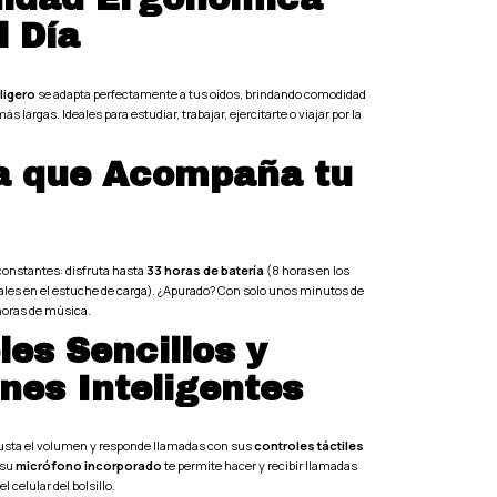
l Día
 ligero
se adapta perfectamente a tus oídos, brindando comodidad
s largas. Ideales para estudiar, trabajar, ejercitarte o viajar por la
a que Acompaña tu
 constantes: disfruta hasta
33 horas de batería
(8 horas en los
ales en el estuche de carga). ¿Apurado? Con solo unos minutos de
horas de música.
les Sencillos y
nes Inteligentes
usta el volumen y responde llamadas con sus
controles táctiles
 su
micrófono incorporado
te permite hacer y recibir llamadas
l celular del bolsillo.