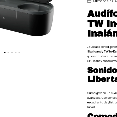
MÉTODOS DE P
Audíf
TW In
Inalá
¿Buscas libertad, pote
Skullcandy TW In-Ear
quieren disfrutar de s
Skullcandy puede ofre
Sonido
Libert
Sumérgete en un
audi
avanzada. Con conect
escuchar tu playlist, 
lugar!
Comod