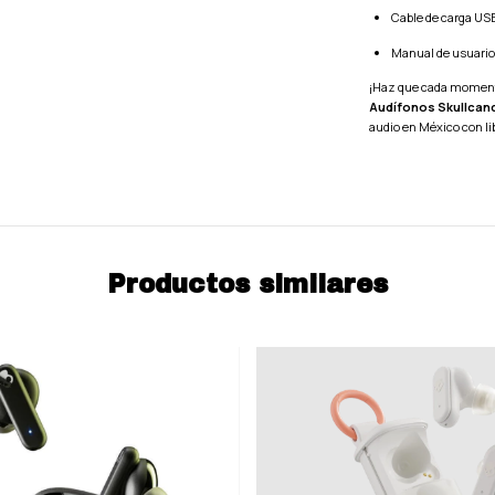
Cable de carga US
Manual de usuario
¡Haz que cada momento 
Audífonos Skullcand
audio en México con lib
Productos similares