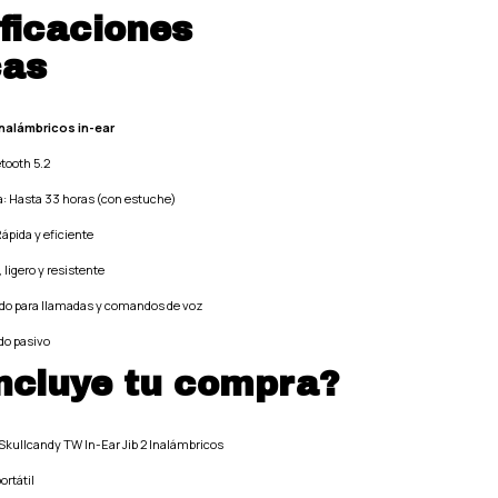
ficaciones
cas
nalámbricos in-ear
tooth 5.2
a: Hasta 33 horas (con estuche)
ápida y eficiente
ligero y resistente
ado para llamadas y comandos de voz
do pasivo
ncluye tu compra?
 Skullcandy TW In-Ear Jib 2 Inalámbricos
ortátil