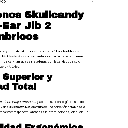
AGO
onos Skullcandy
-Ear Jib 2
mbricos
ncia y comodidad en un solo accesorio?
Los Audífonos
 Jib 2 Inalámbricos
son la elección perfecta para quienes
u música y llamadas sin ataduras, con la calidad que solo
cer en México.
 Superior y
ad Total
o nítido y bajos intensos
gracias a su tecnología de sonido
ividad
Bluetooth 5.2
, disfruta de una conexión estable para
podcasts o responder llamadas sin interrupciones, ¡en cualquier
idad Ergonómica