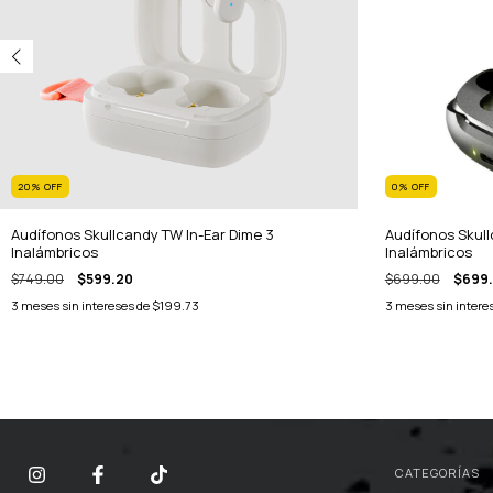
20
%
OFF
0
%
OFF
Audífonos Skullcandy TW In-Ear Dime 3
Audífonos Skul
Inalámbricos
Inalámbricos
$749.00
$599.20
$699.00
$699
3
meses sin intereses de
$199.73
3
meses sin intere
CATEGORÍAS