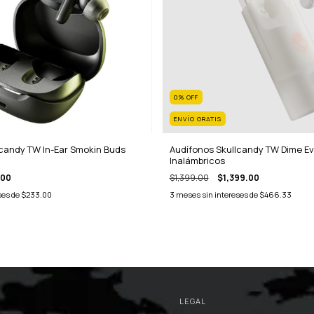
0
%
OFF
ENVÍO GRATIS
lcandy TW In-Ear Smokin Buds
Audífonos Skullcandy TW Dime Ev
Inalámbricos
.00
$1,399.00
$1,399.00
ses de
$233.00
3
meses sin intereses de
$466.33
LEGAL