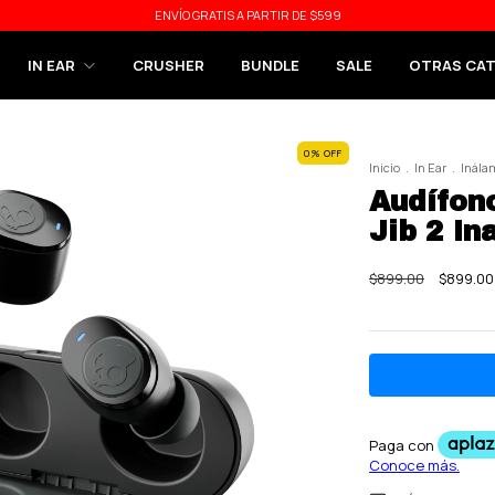
ENVÍO GRATIS A PARTIR DE $599
IN EAR
CRUSHER
BUNDLE
SALE
OTRAS CA
0
%
OFF
Inicio
.
In Ear
.
Inála
Audífon
Jib 2 I
$899.00
$899.00