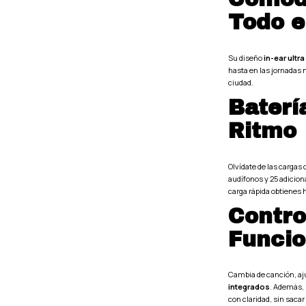
Todo e
Su diseño
in-ear ultra
hasta en las jornadas má
ciudad.
Baterí
Ritmo
Olvídate de las cargas
audífonos y 25 adicion
carga rápida obtienes 
Contro
Funcio
Cambia de canción, aj
integrados
. Además,
con claridad, sin sacar e