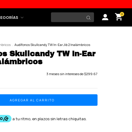
0
TEGORÍAS
mbricos
.
Audífonos Skullcandy TW In-Ear Jib 2 Inalámbricos
os Skullcandy TW In-Ear
nalámbricos
3
meses sin intereses de
$299.67