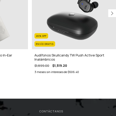
20
%
OFF
ENVÍO GRATIS
o In-Ear
Audífonos Skullcandy TW Push Active Sport
Inalámbricos
$1,899.00
$1,519.20
3
meses sin intereses de
$506.40
CONTÁCTANOS