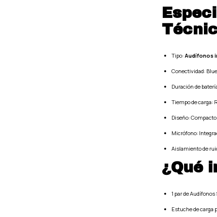
Especi
Técni
Tipo:
Audífonos i
Conectividad: Blue
Duración de baterí
Tiempo de carga: R
Diseño: Compacto, 
Micrófono: Integr
Aislamiento de rui
¿Qué i
1 par de Audífonos
Estuche de carga p