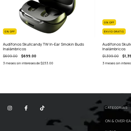
0
%
OFF
0
%
OFF
ENVÍO GRATIS
Audífonos Skullcandy TW In-Ear Smokin Buds
Audífonos Skull
Inalámbricos
Inalámbricos
$699.00
$699.00
$1,399.00
$1,3
3
meses sin intereses de
$233.00
3
meses sin intere
CATEGORÍAS
ON & OVER-E