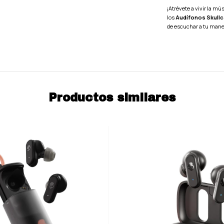
¡Atrévete a vivir la mú
los
Audífonos Skullc
de escuchar a tu mane
Productos similares