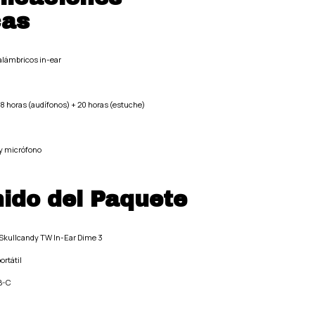
cas
alámbricos in-ear
8 horas (audífonos) + 20 horas (estuche)
 y micrófono
ido del Paquete
 Skullcandy TW In-Ear Dime 3
ortátil
B-C