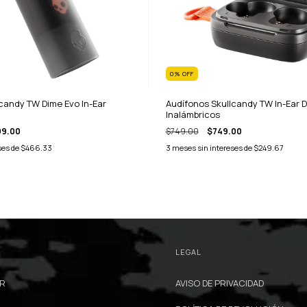
0
%
OFF
candy TW Dime Evo In-Ear
Audífonos Skullcandy TW In-Ear 
Inalámbricos
99.00
$749.00
$749.00
ses de
$466.33
3
meses sin intereses de
$249.67
LEGAL
AR
AVISO DE PRIVACIDAD