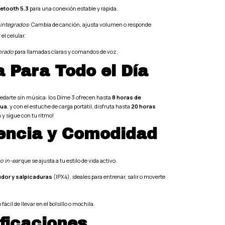
etooth 5.3
para una conexión estable y rápida.
 integrados
: Cambia de canción, ajusta volumen o responde
el celular.
orado
para llamadas claras y comandos de voz.
a Para Todo el Día
uedarte sin música: los Dime 3 ofrecen hasta
8 horas de
nua
, y con el estuche de carga portátil, disfruta hasta
20 horas
a y sigue con tu ritmo!
encia y Comodidad
o in-ear
que se ajusta a tu estilo de vida activo.
udor y salpicaduras
(IPX4), ideales para entrenar, salir o moverte
cil de llevar en el bolsillo o mochila.
ficaciones