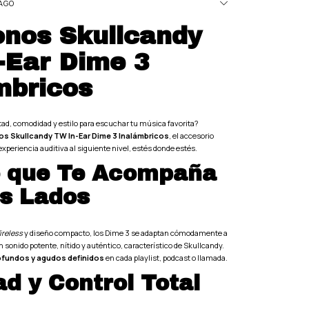
AGO
onos Skullcandy
-Ear Dime 3
mbricos
ad, comodidad y estilo para escuchar tu música favorita?
s Skullcandy TW In-Ear Dime 3 Inalámbricos
, el accesorio
 experiencia auditiva al siguiente nivel, estés donde estés.
o que Te Acompaña
s Lados
ireless
y diseño compacto, los Dime 3 se adaptan cómodamente a
n sonido potente, nítido y auténtico, característico de Skullcandy.
ofundos y agudos definidos
en cada playlist, podcast o llamada.
ad y Control Total