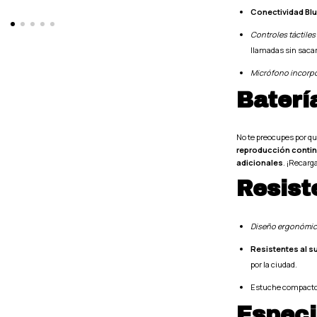
Conectividad Blu
Controles táctiles
llamadas sin sacar 
Micrófono incorp
Baterí
No te preocupes por q
reproducción conti
adicionales
. ¡Recarg
Resist
Diseño ergonómic
Resistentes al s
por la ciudad.
Estuche compacto fá
Especi