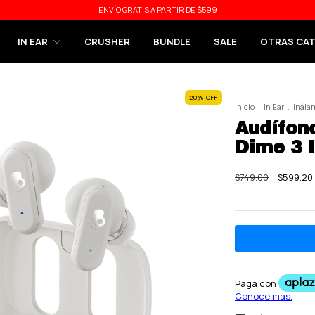
ENVÍO GRATIS A PARTIR DE $599
IN EAR
CRUSHER
BUNDLE
SALE
OTRAS CA
20
%
OFF
Inicio
.
In Ear
.
Inála
Audífon
Dime 3 
$749.00
$599.20