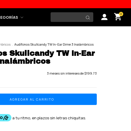
0
TEGORÍAS
mbricos
.
Audífonos Skullcandy TW In-Ear Dime 3 Inalámbricos
os Skullcandy TW In-Ear
Inalámbricos
3
meses sin intereses de
$199.73