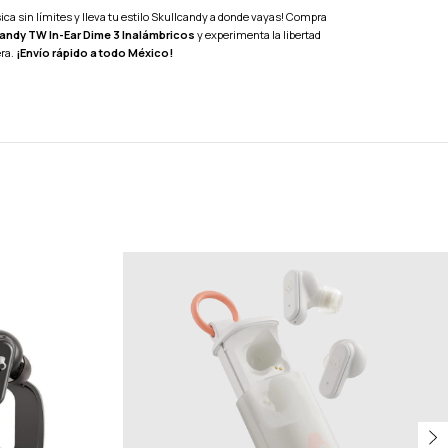
sica sin límites y lleva tu estilo Skullcandy a donde vayas! Compra
andy TW In-Ear Dime 3 Inalámbricos
y experimenta la libertad
ra.
¡Envío rápido a todo México!