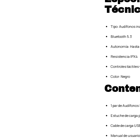
Técni
Tipo: Audífonos in
Bluetooth 5.3
Autonomía: Hasta 
Resistencia IPX4
Controles táctiles
Color: Negro
Conten
1 par de Audífonos
Estuche de carga p
Cable de carga US
Manual de usuario