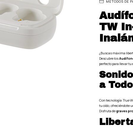
MÉTODOS DE P
Audíf
TW In
Inalá
¿Buscas máxima libert
Descubre los
Audífono
perfecto para llevar tu
Sonid
a Todo
Con tecnología
True W
tu oído, ofreciéndote u
Disfruta de
graves pr
Libert