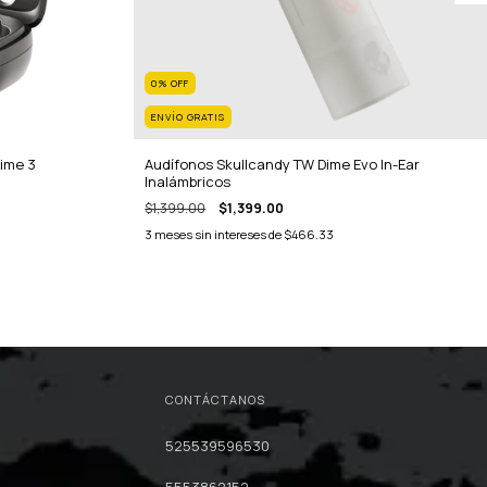
0
%
OFF
ENVÍO GRATIS
Dime 3
Audífonos Skullcandy TW Dime Evo In-Ear
Inalámbricos
$1,399.00
$1,399.00
3
meses sin intereses de
$466.33
CONTÁCTANOS
525539596530