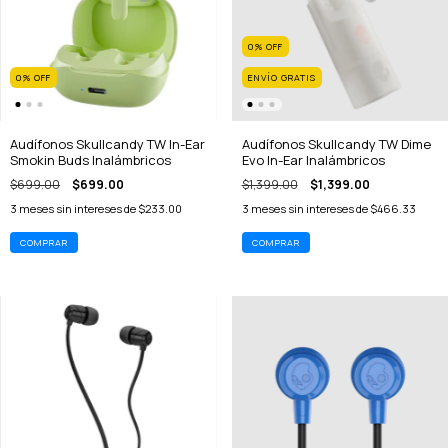
0
%
OFF
0
%
OFF
ENVÍO GRATIS
Audífonos Skullcandy TW In-Ear
Audífonos Skullcandy TW Dime
Smokin Buds Inalámbricos
Evo In-Ear Inalámbricos
$699.00
$699.00
$1,399.00
$1,399.00
3
meses sin intereses de
$233.00
3
meses sin intereses de
$466.33