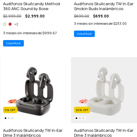
Audífonos Skullcandy Method
Audífonos Skullcandy TW In-Ear
360 ANC Sound by Bose
Smokin Buds Inalámbricos
$2,999.00
$2,999.00
$699.00
$699.00
3
meses sin intereses de
$233.00
+2
3
meses sin intereses de
$999.67
COMPRAR
0
%
OFF
20
%
OFF
Audífonos Skullcandy TW In-Ear
Audífonos Skullcandy TW In-Ear
Dime 3 Inalámbricos
Dime 3 Inalámbricos