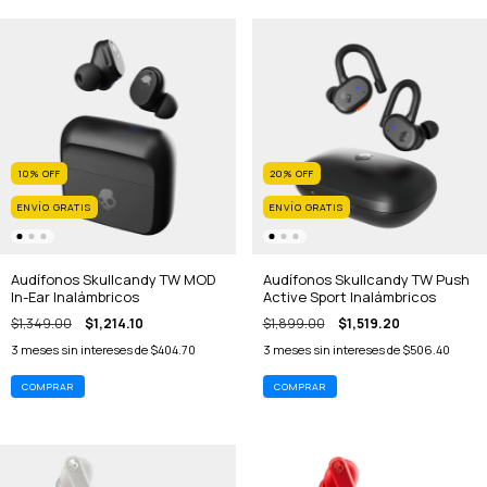
10
%
OFF
20
%
OFF
ENVÍO GRATIS
ENVÍO GRATIS
Audífonos Skullcandy TW MOD
Audífonos Skullcandy TW Push
In-Ear Inalámbricos
Active Sport Inalámbricos
$1,349.00
$1,214.10
$1,899.00
$1,519.20
3
meses sin intereses de
$404.70
3
meses sin intereses de
$506.40