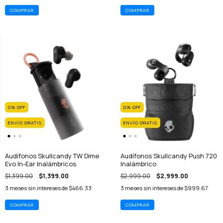
0
%
OFF
0
%
OFF
ENVÍO GRATIS
ENVÍO GRATIS
Audífonos Skullcandy TW Dime
Audífonos Skullcandy Push 720
Evo In-Ear Inalámbricos
Inalámbrico
$1,399.00
$1,399.00
$2,999.00
$2,999.00
3
meses sin intereses de
$466.33
3
meses sin intereses de
$999.67