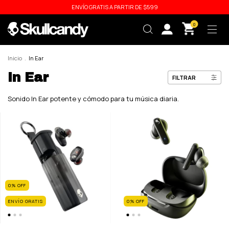
ENVÍO GRATIS A PARTIR DE $599
0
Inicio
.
In Ear
In Ear
FILTRAR
Sonido In Ear potente y cómodo para tu música diaria.
0
%
OFF
ENVÍO GRATIS
0
%
OFF