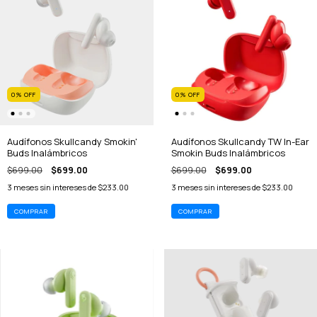
0
%
OFF
0
%
OFF
Audífonos Skullcandy Smokin'
Audífonos Skullcandy TW In-Ear
Buds Inalámbricos
Smokin Buds Inalámbricos
$699.00
$699.00
$699.00
$699.00
3
meses sin intereses de
$233.00
3
meses sin intereses de
$233.00