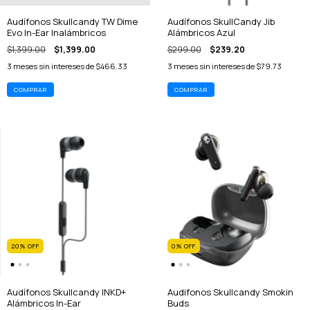
Audífonos Skullcandy TW Dime
Audífonos SkullCandy Jib
Evo In-Ear Inalámbricos
Alámbricos Azul
$1,399.00
$1,399.00
$299.00
$239.20
3
meses sin intereses de
$466.33
3
meses sin intereses de
$79.73
20
%
OFF
0
%
OFF
Audífonos Skullcandy INKD+
Audifonos Skullcandy Smokin
Alámbricos In-Ear
Buds