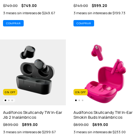
$749.00
$749.00
$749.00
$599.20
3
meses sin intereses de
$249.67
3
meses sin intereses de
$199.73
0
%
OFF
0
%
OFF
Audífonos Skullcandy TW In-Ear
Audífonos Skullcandy TW In-Ear
Jib 2 Inalámbricos
Smokin Buds Inalámbricos
$899.00
$899.00
$699.00
$699.00
3
meses sin intereses de
$299.67
3
meses sin intereses de
$233.00