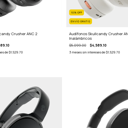
10
%
OFF
ENVÍO GRATIS
lcandy Crusher ANC 2
Audífonos Skullcandy Crusher A
Inalámbricos
89.10
$5,099.00
$4,589.10
ses de
$1,529.70
3
meses sin intereses de
$1,529.70