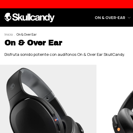
ON & OVER-EAR
Inicio
.
On & Over Ear
On & Over Ear
Disfruta sonido potente con audífonos On & Over Ear SkullCandy.