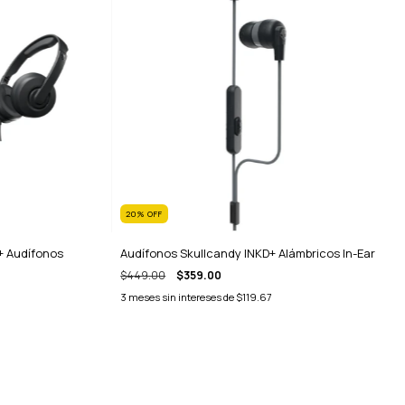
20
%
OFF
 + Audífonos
Audífonos Skullcandy INKD+ Alámbricos In-Ear
$449.00
$359.00
3
meses sin intereses de
$119.67