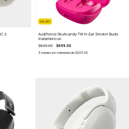
0
%
OFF
NC 2
Audífonos Skullcandy TW In-Ear Smokin Buds
Inalámbricos
$699.00
$699.00
3
meses sin intereses de
$233.00