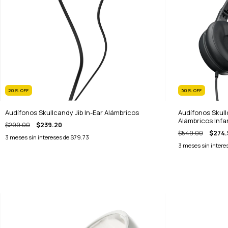
20
%
OFF
50
%
OFF
Audífonos Skullcandy Jib In-Ear Alámbricos
Audífonos Skul
Alámbricos Infan
$299.00
$239.20
$549.00
$274.
3
meses sin intereses de
$79.73
3
meses sin intere