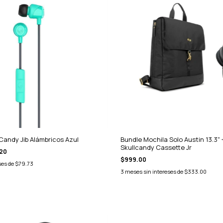
Candy Jib Alámbricos Azul
Bundle Mochila Solo Austin 13.3"
Skullcandy Cassette Jr
20
$999.00
ses de
$79.73
3
meses sin intereses de
$333.00