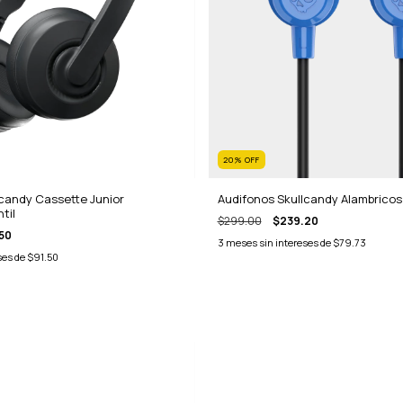
20
%
OFF
lcandy Cassette Junior
Audifonos Skullcandy Alambricos J
til
$299.00
$239.20
50
3
meses sin intereses de
$79.73
ses de
$91.50