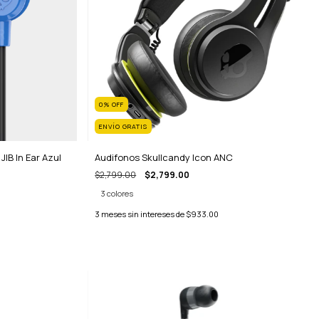
0
%
OFF
ENVÍO GRATIS
IB In Ear Azul
Audifonos Skullcandy Icon ANC
$2,799.00
$2,799.00
3 colores
3
meses sin intereses de
$933.00