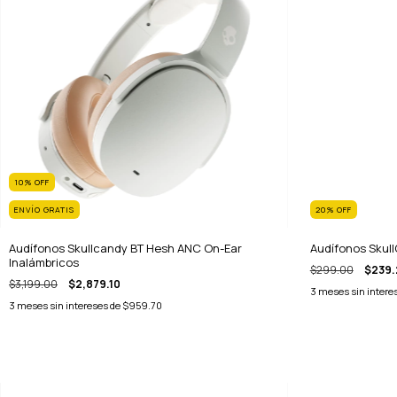
10
%
OFF
ENVÍO GRATIS
20
%
OFF
Audífonos Skullcandy BT Hesh ANC On-Ear
Audífonos Skull
Inalámbricos
$299.00
$239.
$3,199.00
$2,879.10
3
meses sin intere
3
meses sin intereses de
$959.70