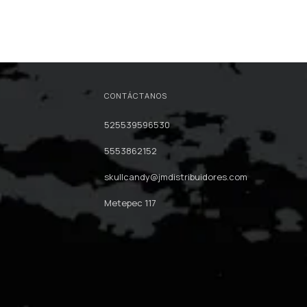
CONTÁCTANOS
525539596530
5553862152
skullcandy@jmdistribuidores.com
Metepec 117