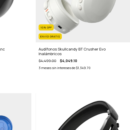
10
%
OFF
ENVÍO GRATIS
Anc
Audífonos Skullcandy BT Crusher Evo
Inalámbricos
$4,499.00
$4,049.10
3
meses sin intereses de
$1,349.70