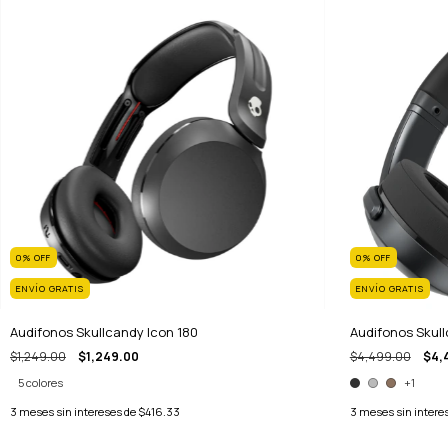
0
%
OFF
0
%
OFF
ENVÍO GRATIS
ENVÍO GRATIS
Audifonos Skullcandy Icon 180
Audifonos Skul
$1,249.00
$1,249.00
$4,499.00
$4,
5 colores
+1
3
meses sin intereses de
$416.33
3
meses sin intere