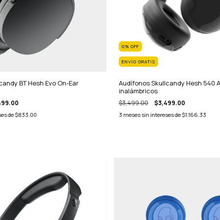
0
%
OFF
ENVÍO GRATIS
lcandy BT Hesh Evo On-Ear
Audífonos Skullcandy Hesh 540 
inalámbricos
499.00
$3,499.00
$3,499.00
ses de
$833.00
3
meses sin intereses de
$1,166.33