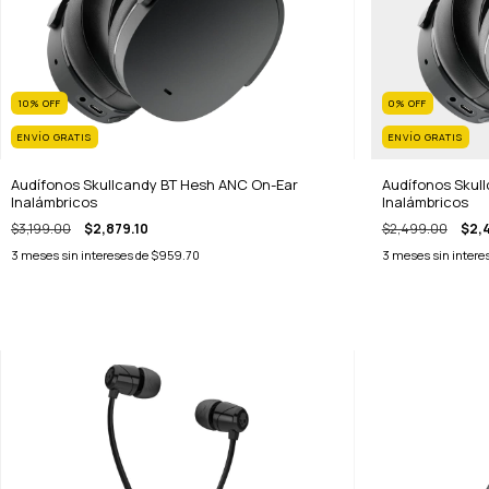
10
%
OFF
0
%
OFF
ENVÍO GRATIS
ENVÍO GRATIS
Audífonos Skullcandy BT Hesh ANC On-Ear
Audífonos Skul
Inalámbricos
Inalámbricos
$3,199.00
$2,879.10
$2,499.00
$2,
3
meses sin intereses de
$959.70
3
meses sin intere