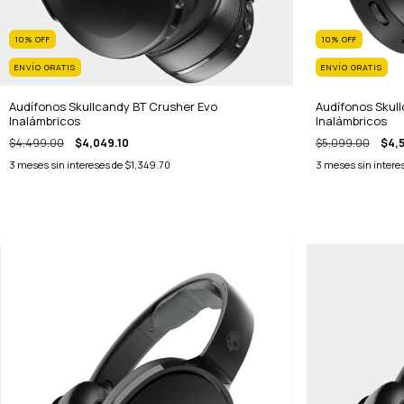
10
%
OFF
10
%
OFF
ENVÍO GRATIS
ENVÍO GRATIS
Audífonos Skullcandy BT Crusher Evo
Audífonos Skul
Inalámbricos
Inalámbricos
$4,499.00
$4,049.10
$5,099.00
$4,5
3
meses sin intereses de
$1,349.70
3
meses sin intere