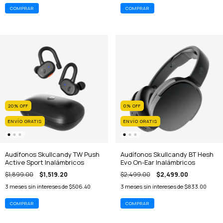
20
%
OFF
0
%
OFF
ENVÍO GRATIS
ENVÍO GRATIS
Audífonos Skullcandy TW Push
Audífonos Skullcandy BT Hesh
Active Sport Inalámbricos
Evo On-Ear Inalámbricos
$1,899.00
$1,519.20
$2,499.00
$2,499.00
3
meses sin intereses de
$506.40
3
meses sin intereses de
$833.00