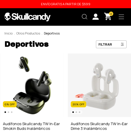
ENVÍO GRATIS A PARTIR DE $599
0
Inicio
.
Otros Productos
.
Deportivos
Deportivos
FILTRAR
0
%
OFF
20
%
OFF
Audífonos Skullcandy TW In-Ear
Audífonos Skullcandy TW In-Ear
Smokin Buds Inalámbricos
Dime 3 Inalámbricos