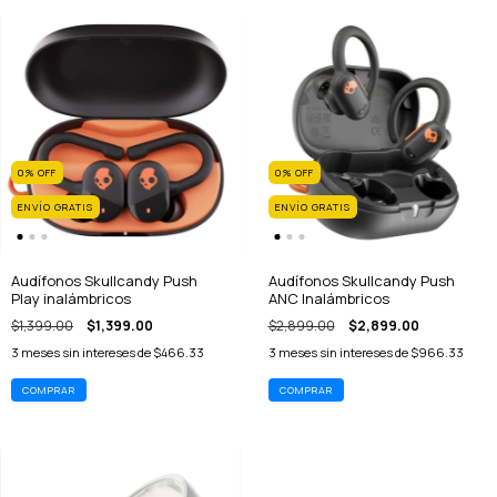
0
%
OFF
0
%
OFF
ENVÍO GRATIS
ENVÍO GRATIS
Audífonos Skullcandy Push
Audífonos Skullcandy Push
Play inalámbricos
ANC Inalámbricos
$1,399.00
$1,399.00
$2,899.00
$2,899.00
3
meses sin intereses de
$466.33
3
meses sin intereses de
$966.33