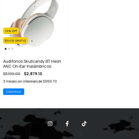
10
%
OFF
ENVÍO GRATIS
Audífonos Skullcandy BT Hesh
ANC On-Ear Inalámbricos
$3,199.00
$2,879.10
3
meses sin intereses de
$959.70