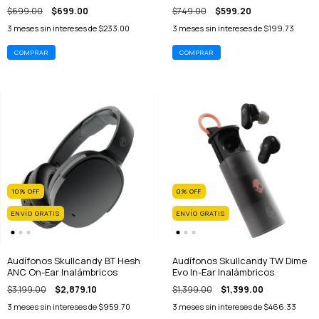
$699.00
$699.00
$749.00
$599.20
3
meses sin intereses de
$233.00
3
meses sin intereses de
$199.73
10
%
OFF
0
%
OFF
ENVÍO GRATIS
ENVÍO GRATIS
Audífonos Skullcandy BT Hesh
Audífonos Skullcandy TW Dime
ANC On-Ear Inalámbricos
Evo In-Ear Inalámbricos
$3,199.00
$2,879.10
$1,399.00
$1,399.00
3
meses sin intereses de
$959.70
3
meses sin intereses de
$466.33