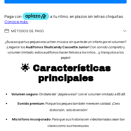
MÉTODOS DE PAGO
¿Buscas que tus peques escuchen música sin que te de un infarto por el volumen?
¡Llegaron los
Audífonos Skullcandy Cassette Junior
! Con
sonido completo
y
volumen limitado
, estos audífonos hacen felices a los niños… ¡y tranquilos a los
papás!
🌟 Características
principales
Volumen seguro:
Olvídate del “¡bájale a eso!” con el
volumen limitado a 85 dB
.
Sonido premium:
Porque los peques también merecen calidad. ¡Cero
distorsión, solo diversión!
Micrófono incorporado:
Para que sus historias en videollamadas sean tan
claras como sus travesuras.