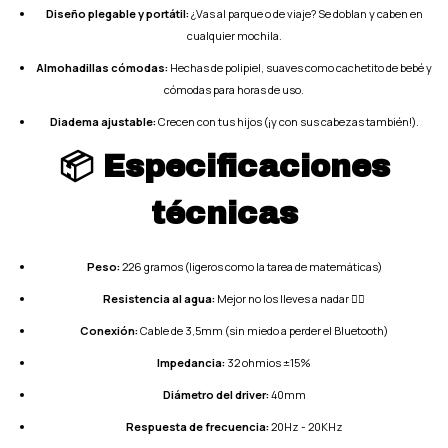
Diseño plegable y portátil:
¿Vas al parque o de viaje? Se doblan y caben en
cualquier mochila.
Almohadillas cómodas:
Hechas de polipiel, suaves como cachetito de bebé y
cómodas para horas de uso.
Diadema ajustable:
Crecen con tus hijos (¡y con sus cabezas también!).
📦 Especificaciones
técnicas
Peso:
226 gramos (ligeros como la tarea de matemáticas)
Resistencia al agua:
Mejor no los lleves a nadar 🏊‍♂️
Conexión:
Cable de 3,5mm (sin miedo a perder el Bluetooth)
Impedancia:
32 ohmios ±15%
Diámetro del driver:
40mm
Respuesta de frecuencia:
20Hz - 20KHz