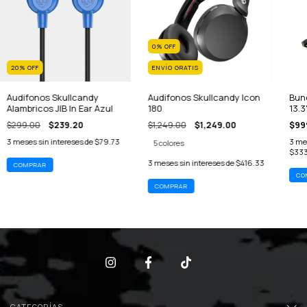
0
%
OFF
20
%
OFF
ENVÍO GRATIS
Audifonos Skullcandy
Audifonos Skullcandy Icon
Bund
Alambricos JIB In Ear Azul
180
13.3
Skul
$299.00
$239.20
$1,249.00
$1,249.00
$99
3
meses sin intereses de
$79.73
3
mes
5 colores
$333
3
meses sin intereses de
$416.33
COMPRAR
CATEGORÍAS