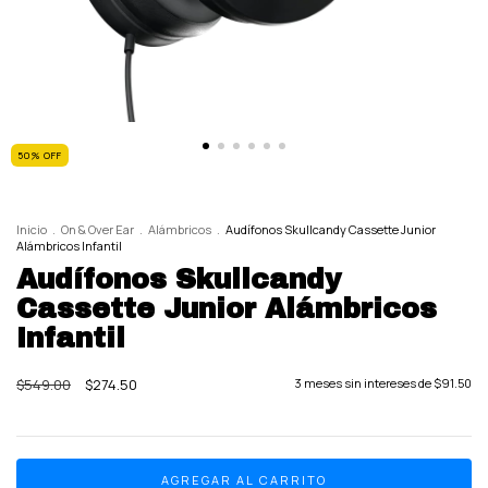
50
%
OFF
Inicio
.
On & Over Ear
.
Alámbricos
.
Audífonos Skullcandy Cassette Junior
Alámbricos Infantil
Audífonos Skullcandy
Cassette Junior Alámbricos
Infantil
$549.00
$274.50
3
meses sin intereses de
$91.50