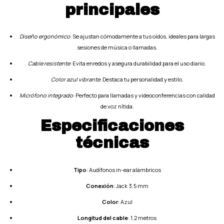
principales
Diseño ergonómico
: Se ajustan cómodamente a tus oídos, ideales para largas
sesiones de música o llamadas.
Cable resistente
: Evita enredos y asegura durabilidad para el uso diario.
Color azul vibrante
: Destaca tu personalidad y estilo.
Micrófono integrado
: Perfecto para llamadas y videoconferencias con calidad
de voz nítida.
Especificaciones
técnicas
Tipo
: Audífonos in-ear alámbricos
Conexión
: Jack 3.5 mm
Color
: Azul
Longitud del cable
: 1.2 metros