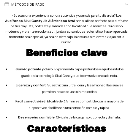
MÉTODOS DE PAGO
¿Buscas una experiencia sonora auténtica y cómoda para tu día a día? Los
Audífonos SkullCandy Jib Alámbricos Azul
son el aliado perfecto para disfrutar
de tus playlists, podcasts y llamadas con la calidad que mereces. Su diseño
moderno y vibrante en color azul, junto a su sonido característico, hacen que cada
momento sea especial, ya sea en el trabajo, la escuela o mientras viajas por la
ciudad.
Beneficios clave
Sonido potente y claro
: Experimenta bajos profundos y agudos nítidos
gracias a la tecnología SkullCandy, que te envuelve en cada nota.
Ligereza y confort
: Su estructura ultraligera y las almohadillas suaves
permiten horas de uso sin molestias.
Fácil conectividad
: El cable de 3.5 mm es compatible con la mayoría de
dispositivos, facilitando una conexión estable y rápida.
Desempeño confiable
: Olvídate de la carga; solo conecta y disfruta.
Características