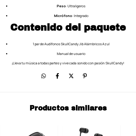
Peso
: Ultraligeros
Micrófono
: Integrado
Contenido del paquete
1 par de Audífonos SkullCandy Jib Alámbricos Azul
Manual de usuario
¡Lleva tu música a todas partes y vive cada sonido con pasión SkullCandy!
Productos similares