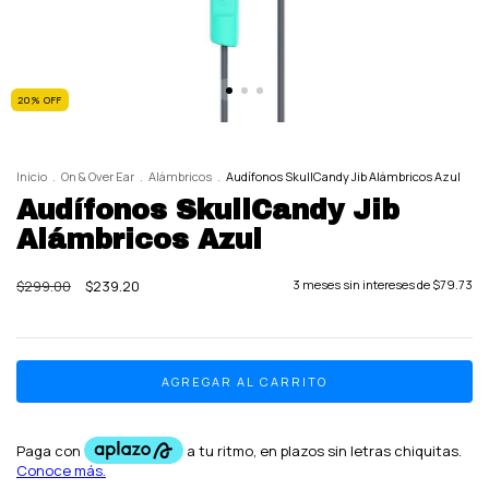
20
%
OFF
Inicio
.
On & Over Ear
.
Alámbricos
.
Audífonos SkullCandy Jib Alámbricos Azul
Audífonos SkullCandy Jib
Alámbricos Azul
$299.00
$239.20
3
meses sin intereses de
$79.73