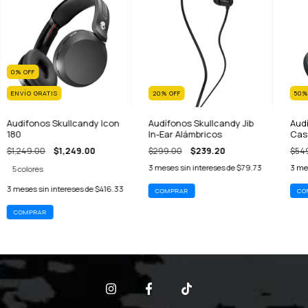
0
%
OFF
ENVÍO GRATIS
20
%
OFF
50
Audifonos Skullcandy Icon
Audífonos Skullcandy Jib
Aud
180
In-Ear Alámbricos
Cass
Infa
$1,249.00
$1,249.00
$299.00
$239.20
$54
3
meses sin intereses de
$79.73
3
mes
5 colores
3
meses sin intereses de
$416.33
COMPRAR