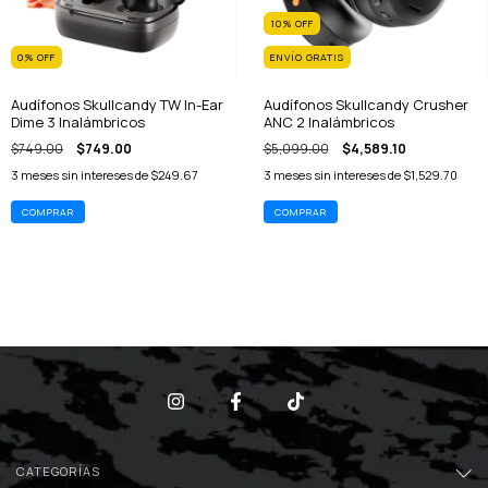
10
%
OFF
0
%
OFF
ENVÍO GRATIS
Audífonos Skullcandy TW In-Ear
Audífonos Skullcandy Crusher
Dime 3 Inalámbricos
ANC 2 Inalámbricos
$749.00
$749.00
$5,099.00
$4,589.10
3
meses sin intereses de
$249.67
3
meses sin intereses de
$1,529.70
CATEGORÍAS