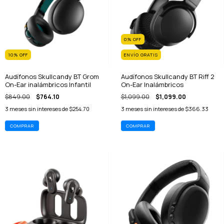
0
%
OFF
10
%
OFF
ENVÍO GRATIS
Audífonos Skullcandy BT Grom
Audífonos Skullcandy BT Riff 2
On-Ear inalámbricos Infantil
On-Ear Inalámbricos
$849.00
$764.10
$1,099.00
$1,099.00
3
meses sin intereses de
$254.70
3
meses sin intereses de
$366.33