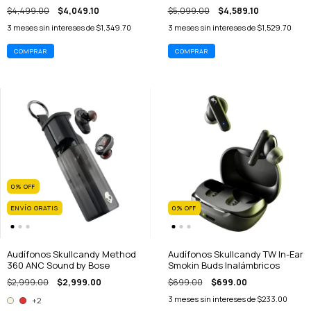
$4,499.00
$4,049.10
$5,099.00
$4,589.10
3
meses sin intereses de
$1,349.70
3
meses sin intereses de
$1,529.70
0
%
OFF
ENVÍO GRATIS
0
%
OFF
Audífonos Skullcandy Method
Audífonos Skullcandy TW In-Ear
360 ANC Sound by Bose
Smokin Buds Inalámbricos
$2,999.00
$2,999.00
$699.00
$699.00
3
meses sin intereses de
$233.00
+2