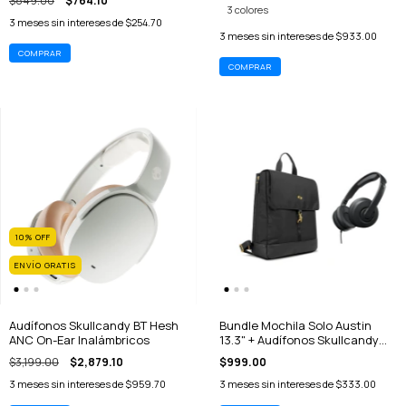
$849.00
$764.10
3 colores
3
meses sin intereses de
$254.70
3
meses sin intereses de
$933.00
COMPRAR
10
%
OFF
ENVÍO GRATIS
Audífonos Skullcandy BT Hesh
Bundle Mochila Solo Austin
ANC On-Ear Inalámbricos
13.3" + Audífonos Skullcandy
Cassette Jr
$3,199.00
$2,879.10
$999.00
3
meses sin intereses de
$959.70
3
meses sin intereses de
$333.00