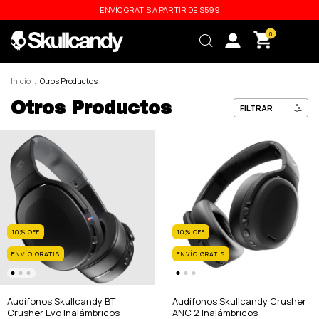
ENVÍO GRATIS A PARTIR DE $599
0
Inicio
.
Otros Productos
Otros Productos
FILTRAR
10
%
OFF
10
%
OFF
ENVÍO GRATIS
ENVÍO GRATIS
Audífonos Skullcandy BT
Audífonos Skullcandy Crusher
Crusher Evo Inalámbricos
ANC 2 Inalámbricos