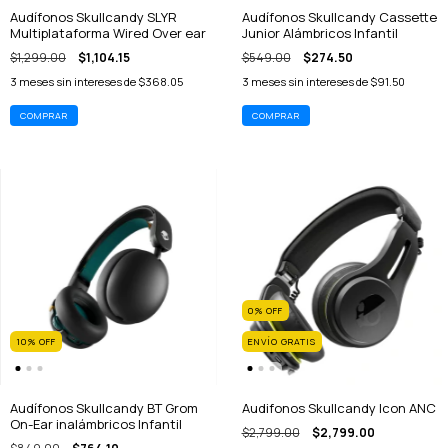
Audífonos Skullcandy SLYR
Audífonos Skullcandy Cassette
Multiplataforma Wired Over ear
Junior Alámbricos Infantil
$1,299.00
$1,104.15
$549.00
$274.50
3
meses sin intereses de
$368.05
3
meses sin intereses de
$91.50
0
%
OFF
10
%
OFF
ENVÍO GRATIS
Audífonos Skullcandy BT Grom
Audifonos Skullcandy Icon ANC
On-Ear inalámbricos Infantil
$2,799.00
$2,799.00