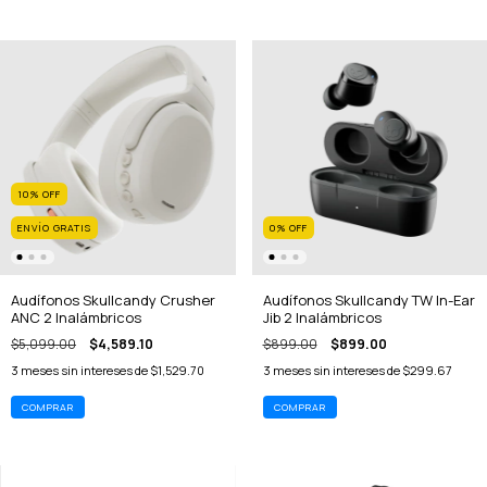
10
%
OFF
ENVÍO GRATIS
0
%
OFF
Audífonos Skullcandy Crusher
Audífonos Skullcandy TW In-Ear
ANC 2 Inalámbricos
Jib 2 Inalámbricos
$5,099.00
$4,589.10
$899.00
$899.00
3
meses sin intereses de
$1,529.70
3
meses sin intereses de
$299.67