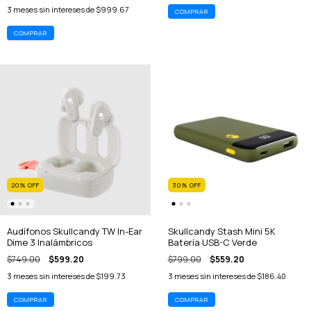
3
meses sin intereses de
$999.67
COMPRAR
20
%
OFF
30
%
OFF
Audífonos Skullcandy TW In-Ear
Skullcandy Stash Mini 5K
Dime 3 Inalámbricos
Batería USB-C Verde
$749.00
$599.20
$799.00
$559.20
3
meses sin intereses de
$199.73
3
meses sin intereses de
$186.40