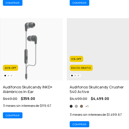
0
%
OFF
20
%
OFF
ENVÍO GRATIS
Audífonos Skullcandy INKD+
Audifonos Skullcandy Crusher
Alámbricos In-Ear
540 Active
$449.00
$359.00
$4,499.00
$4,499.00
3
meses sin intereses de
$119.67
+1
3
meses sin intereses de
$1,499.67
COMPRAR