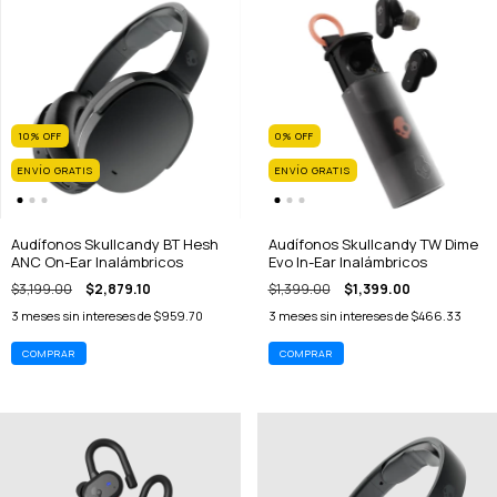
10
%
OFF
0
%
OFF
ENVÍO GRATIS
ENVÍO GRATIS
Audífonos Skullcandy BT Hesh
Audífonos Skullcandy TW Dime
ANC On-Ear Inalámbricos
Evo In-Ear Inalámbricos
$3,199.00
$2,879.10
$1,399.00
$1,399.00
3
meses sin intereses de
$959.70
3
meses sin intereses de
$466.33