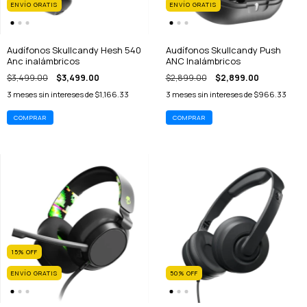
ENVÍO GRATIS
ENVÍO GRATIS
Audífonos Skullcandy Hesh 540
Audífonos Skullcandy Push
Anc inalámbricos
ANC Inalámbricos
$3,499.00
$3,499.00
$2,899.00
$2,899.00
3
meses sin intereses de
$1,166.33
3
meses sin intereses de
$966.33
15
%
OFF
ENVÍO GRATIS
50
%
OFF