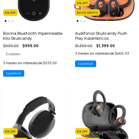
0
%
OFF
0
%
OFF
ENVÍO GRATIS
Bocina Bluetooth Impermeable
Audífonos Skullcandy Push
Kilo Skullcandy
Play inalámbricos
$999.00
$999.00
$1,399.00
$1,399.00
3
meses sin intereses de
$466.33
3 colores
3
meses sin intereses de
$333.00
COMPRAR
0
%
OFF
0
%
OFF