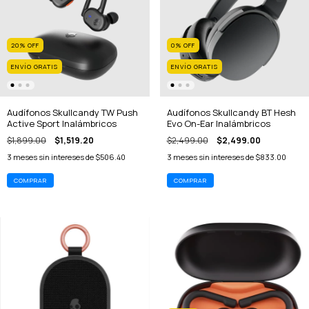
20
%
OFF
0
%
OFF
ENVÍO GRATIS
ENVÍO GRATIS
Audífonos Skullcandy TW Push
Audífonos Skullcandy BT Hesh
Active Sport Inalámbricos
Evo On-Ear Inalámbricos
$1,899.00
$1,519.20
$2,499.00
$2,499.00
3
meses sin intereses de
$506.40
3
meses sin intereses de
$833.00